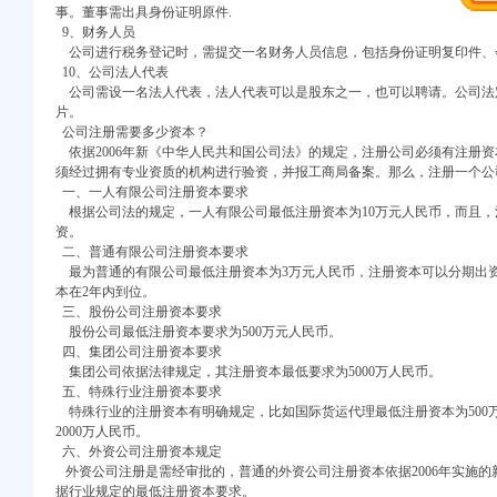
事。董事需出具身份证明原件.
册）
重点工作全面开展
9、财务人员
册）
公司进行税务登记时，需提交一名财务人员信息，包括身份证明复印件、
象联系服务机制
权）
10、公司法人代表
游市场管理见成效
册）
公司需设一名法人代表，法人代表可以是股东之一，也可以聘请。公司法
安全监管长效机制
出口权）
片。
展
公司注册需要多少资本？
工商注册）
整顿户外广告
依据2006年新《中华人民共和国公司法》的规定，注册公司必须有注册
馆业
须经过拥有专业资质的机构进行验资，并报工商局备案。那么，注册一个公
一、一人有限公司注册资本要求
农企业发展
根据公司法的规定，一人有限公司最低注册资本为10万元人民币，而且，
廉政建设
资。
度》
二、普通有限公司注册资本要求
新功能
最为普通的有限公司最低注册资本为3万元人民币，注册资本可以分期出资
 促进监管服务两统一
本在2年内到位。
目标
三、股份公司注册资本要求
股份公司最低注册资本要求为500万元人民币。
质量有实效
四、集团公司注册资本要求
次全委会和学习实践科学发展观经验交流会议精
集团公司依据法律规定，其注册资本最低要求为5000万人民币。
活动
五、特殊行业注册资本要求
司领导班子
特殊行业的注册资本有明确规定，比如国际货运代理最低注册资本为500
2000万人民币。
免费注册公司场经纪人成功实现对接
六、外资公司注册资本规定
外资公司注册是需经审批的，普通的外资公司注册资本依据2006年实施的
局工商信息作出重要批示
据行业规定的最低注册资本要求。