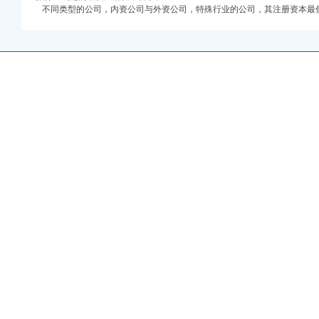
不同类型的公司，内资公司与外资公司，特殊行业的公司，其注册资本最
克隆空间免费下载
榜_同花顺下载中心
网-北京工商/税务/财
买卖信息交流平台！深
文教程-同步推资讯
查询|上海誉胜注册公司
公司注册流程】-南通赶
六安列表网
亿元公司新注册_一呼百
哪些？_成都工商注册_