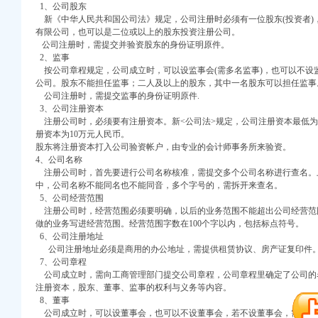
1、公司股东
新《中华人民共和国公司法》规定，公司注册时必须有一位股东(投资者)
有限公司，也可以是二位或以上的股东投资注册公司。
公司注册时，需提交并验资股东的身份证明原件。
2、监事
按公司章程规定，公司成立时，可以设监事会(需多名监事)，也可以不设
公司。股东不能担任监事；二人及以上的股东，其中一名股东可以担任监事
口权)
公司注册时，需提交监事的身份证明原件.
3、公司注册资本
注册公司时，必须要有注册资本。新<公司法>规定，公司注册资本最低为
册资本为10万元人民币。
册）
股东将注册资本打入公司验资帐户，由专业的会计师事务所来验资。
4、公司名称
册）
注册公司时，首先要进行公司名称核准，需提交多个公司名称进行查名。
册）
中，公司名称不能同名也不能同音，多个字号的，需拆开来查名。
权）
5、公司经营范围
册）
注册公司时，经营范围必须要明确，以后的业务范围不能超出公司经营范
做的业务写进经营范围。经营范围字数在100个字以内，包括标点符号。
出口权）
6、公司注册地址
工商注册）
公司注册地址必须是商用的办公地址，需提供租赁协议、房产证复印件
口权)
7、公司章程
公司成立时，需向工商管理部门提交公司章程，公司章程里确定了公司的
注册资本，股东、董事、监事的权利与义务等内容。
册）
8、董事
公司成立时，可以设董事会，也可以不设董事会，若不设董事会，需设一