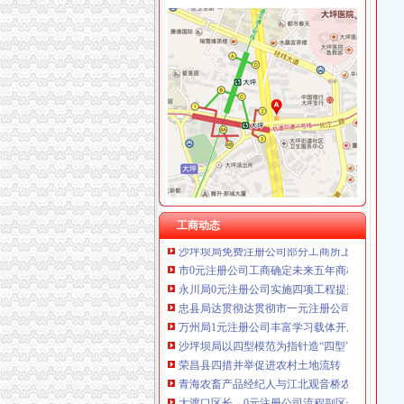
工商动态
重庆奎颜尼商贸有限公司 渝中100万 （工商注
沙坪坝局抓住“五个关键”0元注册公司流程推动
重庆慧风涂装材料有限公司 渝高10万 （工商注
荣昌局一元注册公司流程四举措建立与监管对
重庆欧氏科技发展有限公司 渝九50万 （进出口
万盛局五项措施加“五一”一元注册公司流程旅
重庆盛旗投资咨询有限公司 渝中10万 （工商注
江津局“两手抓”一元注册公司流程积构建食品
重庆佳技维科技发展有限公司 渝南100万 （进
云局1元注册公司五措并举促农村经纪人健康发
上海兆妩贸易有限公司重庆天地分公司 渝中 （
大足局免费注册公司石马工商所三项措施清理
彭水工商局一元注册公司与公安联手整辖区旅
永川局0元注册公司流程化合同帮扶制度支持涉
秀山局“三加、三落实”0元注册公司流程开展风
高新区IT市一元注册公司场实行《先行赔付制
渝中“12315”一元注册公司巡查车再添便民服务
工商动态
沙坪坝局免费注册公司部分工商所上门验照贴花
市0元注册公司工商确定未来五年商标发展工作
永川局0元注册公司实施四项工程提升工商服务
忠县局达贯彻达贯彻市一元注册公司委三届四
万州局1元注册公司丰富学习载体开展七项调研
沙坪坝局以四型模范为指针造“四型”0元注册公
荣昌县四措并举促进农村土地流转
青海农畜产品经纪人与江北观音桥农贸市重庆
大渡口区长、0元注册公司流程副区长对大渡口
免费