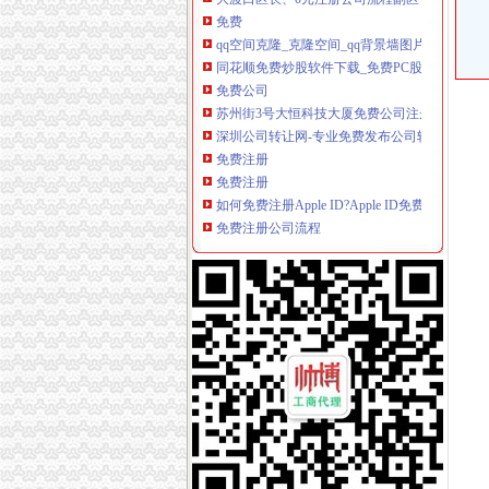
qq空间克隆_克隆空间_qq背景墙图片大全_qq
同花顺免费炒股软件下载_免费PC股票软件排行
免费公司
苏州街3号大恒科技大厦免费公司注册【今日推荐
深圳公司转让网-专业免费发布公司转让,公司
免费注册
免费注册
如何免费注册Apple ID?Apple ID免费注册图
免费注册公司流程
上海注册公司|上海工商局注册公司流程及费用
【物业管理公司注册流程】-内江百姓网
0元注册公司流程
【南通教育公司注册_科技教育公司注册_教育
【图】公司0元注册,代理记账_六安工商注册_
一元注册公司流程
北京市3万1新注册|3万1新注册供应商|3万—1
【图】在成都注册一家公司需要的流程和费用有
一元公司
聊城一元醇公司-顺企网聊城页
浦口区工商局核发全区张一元公司营业执照
1元注册公司