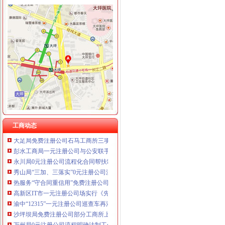
工商动态
沙坪坝局抓住“五个关键”0元注册公司流程推动重点工作全面开展
荣昌局一元注册公司流程四举措建立与监管对象联系服务机制
黔江局重庆0元注册公司四项措施服务地方经济发展
万盛局五项措施加“五一”一元注册公司流程旅游市场管理见成效
北碚局重庆0元注册公司启动商标发展战略为宣周造势
江津局“两手抓”一元注册公司流程积构建食品安全监管长效机制
云局1元注册公司五措并举促农村经纪人健康发展
工商动态
大足局免费注册公司石马工商所三项措施清理整顿户外广告
彭水工商局一元注册公司与公安联手整辖区旅馆业
永川局0元注册公司流程化合同帮扶制度支持涉农企业发展
秀山局“三加、三落实”0元注册公司流程开展风廉政建设
热服务“守合同重信用”免费注册公司企业渝中工商受好评
高新区IT市一元注册公司场实行《先行赔付制度》
渝中“12315”一元注册公司巡查车再添便民服务新功能
沙坪坝局免费注册公司部分工商所上门验照贴花 促进监管服务两统一
万州局0元注册公司流程明确法制工作七大重点