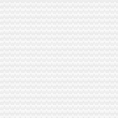
1元零付可注册广州公司【今日推荐网-广州工商/税务/财务】
工商登记制度改革满月北京注册两家“1元公司”-万象-古汉台网
0元注册公司
【图】宝0元注册公司,代理记账,帮忙跑腿哟_宝工商注册_宝
0元代办宁波公司|在线工商查询|流程费用|新政策—QZHUCE宁波注
重庆一元注册公司
【图】投资基金公司与基金管理公司注册条件（安l77lo7663l3_重庆公
页-重庆市一元商贸发展有限公司-主营：钢材；通讯器材；茶叶
重庆0元注册公司
重庆都尚装修有限公司-土巴兔装修网
荣威荣威550高优惠0万元,重庆世纪沪力汽车销售服务有限公司,
重庆免费注册公司
重庆冰盈注册安全工程师事务所有限公司
重庆九龙坡商标注册找哪个公司？_第1页_重庆E线广告设计策划_职场
免费注册公司
济南免费注册公司.代理记账.验资.审计.评估.商标注册—历下—解放东路
【成都注册公司公司注册只要0元免费注册】-锦江牛王庙易登网