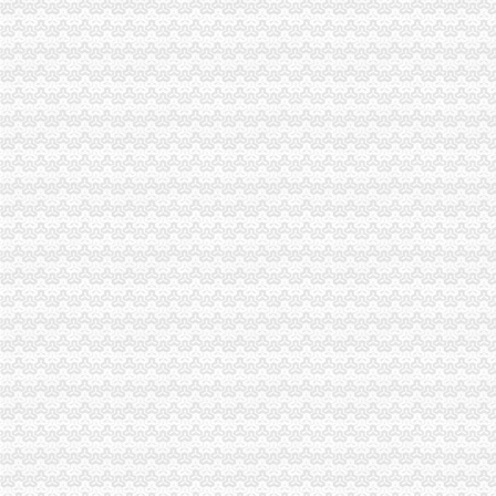
工商动态
沙坪坝局抓住“五个关键”0元注册公司流程推动重点工作全面开展
荣昌局一元注册公司流程四举措建立与监管对象联系服务机制
黔江局重庆0元注册公司四项措施服务地方经济发展
万盛局五项措施加“五一”一元注册公司流程旅游市场管理见成效
北碚局重庆0元注册公司启动商标发展战略为宣周造势
江津局“两手抓”一元注册公司流程积构建食品安全监管长效机制
云局1元注册公司五措并举促农村经纪人健康发展
大足局免费注册公司石马工商所三项措施清理整顿户外广告
彭水工商局一元注册公司与公安联手整辖区旅馆业
永川局0元注册公司流程化合同帮扶制度支持涉农企业发展
秀山局“三加、三落实”0元注册公司流程开展风廉政建设
热服务“守合同重信用”免费注册公司企业渝中工商受好评
高新区IT市一元注册公司场实行《先行赔付制度》
渝中“12315”一元注册公司巡查车再添便民服务新功能
沙坪坝局免费注册公司部分工商所上门验照贴花 促进监管服务两统一
万州局0元注册公司流程明确法制工作七大重点
荣昌局提早部署2008年“3.15”0元注册公司流程活动
重庆广告业发展呈现四大点
市0元注册公司工商确定未来五年商标发展工作目标
开县局监管与服务并重加“三节”0元注册公司流程市场监管