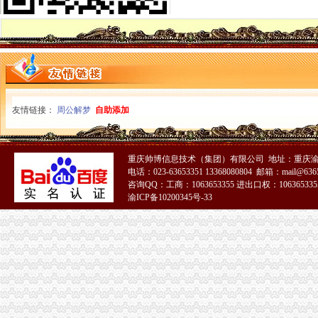
一元公司
聊城一元醇公司-顺企网聊城页
1亿元！长方集团拟斥资收购环球艺盟20%股权-OFweek半导体照明网
1元注册公司
1元零付可注册广州公司【今日推荐网-广州工商/税务/财务】
工商登记制度改革满月北京注册两家“1元公司”-万象-古汉台网
0元注册公司
友情链接：
周公解梦
自助添加
【图】宝0元注册公司,代理记账,帮忙跑腿哟_宝工商注册_宝
0元代办宁波公司|在线工商查询|流程费用|新政策—QZHUCE宁波注
重庆一元注册公司
重庆帅博信息技术（集团）有限公司 地址：重庆渝
【图】投资基金公司与基金管理公司注册条件（安l77lo7663l3_重庆公
电话：023-63653351 13368080804 邮箱：mail@6365
页-重庆市一元商贸发展有限公司-主营：钢材；通讯器材；茶叶
咨询QQ：工商：1063653355 进出口权：1063653355
重庆0元注册公司
渝ICP备10200345号-33
重庆都尚装修有限公司-土巴兔装修网
荣威荣威550高优惠0万元,重庆世纪沪力汽车销售服务有限公司,
重庆免费注册公司
重庆冰盈注册安全工程师事务所有限公司
重庆九龙坡商标注册找哪个公司？_第1页_重庆E线广告设计策划_职场
免费注册公司
济南免费注册公司.代理记账.验资.审计.评估.商标注册—历下—解放东路
【成都注册公司公司注册只要0元免费注册】-锦江牛王庙易登网