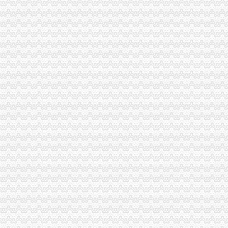
免费
系统圣地,绿免费软件,手游下载,桌面主题等软件下载网站
管理资源吧-企业管理资料免费下载
免费公司
公司注册_深圳免费公司注册_记账报税流程及费用-企圈圈代理记账O2
苏州街3号大恒科技大厦免费公司注册【今日推荐网-北京工商/税务/财
免费注册
免费注册通行证
【青岛免费注册公司专业代理记账可靠地址服务】-北区泰山路易登网
免费注册公司流程
成都注册公司流程-公司注册流程及费用成都工商年检今题网
上海宝山公司注册流程|宝山区注册公司费用|注册宝山公司免费提供注
0元注册公司流程
2017新版苏州注册公司流程及费用—苏州天下信息网
【图】广州奔创白云新市机场路边石井0元注册公司记账报税99元-广
一元注册公司流程
一元钱注册一个公司_标清_土豆
北京市3万1新注册|3万1新注册供应商|3万—1亿元公司新注册_一呼百
一元公司
聊城一元醇公司-顺企网聊城页
1亿元！长方集团拟斥资收购环球艺盟20%股权-OFweek半导体照明网
1元注册公司