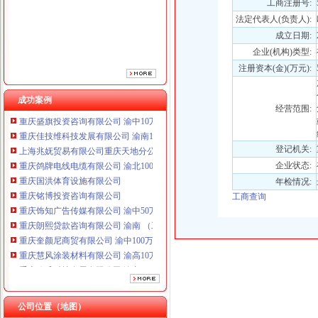
工商注册号:
重庆国洪体育设施有限公司
法定代表人(负责人):
重庆铭博投资咨询有限公司
重庆饰知广告传媒有限公司 渝中50万 （工商注册）
成立日期:
重庆朗熙贷款咨询有限公司 渝南 （工商注册）
企业(机构)类型:
重庆奎颜尼商贸有限公司 渝中100万 （工商注册）
注册资本(金)(万元):
重庆慧风涂装材料有限公司 渝高10万 （工商注册）
重庆欧氏科技发展有限公司 渝九50万 （进出口权）
成功案例
经营范围:
重庆盛旗投资咨询有限公司 渝中10万 （工商注册）
重庆佳技维科技发展有限公司 渝南100万 （进出口权）
上海兆妩贸易有限公司重庆天地分公司 渝中 （工商注册）
登记机关:
重庆鸽牌电线电缆有限公司 渝北10010万 (进出口权)
企业状态:
重庆国洪体育设施有限公司
年检情况:
重庆铭博投资咨询有限公司
工商查询
重庆饰知广告传媒有限公司 渝中50万 （工商注册）
重庆朗熙贷款咨询有限公司 渝南 （工商注册）
重庆奎颜尼商贸有限公司 渝中100万 （工商注册）
重庆慧风涂装材料有限公司 渝高10万 （工商注册）
重庆欧氏科技发展有限公司 渝九50万 （进出口权）
重庆盛旗投资咨询有限公司 渝中10万 （工商注册）
重庆佳技维科技发展有限公司 渝南100万 （进出口权）
上海兆妩贸易有限公司重庆天地分公司 渝中 （工商注册）
公司位置（地图）