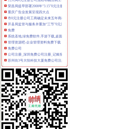
荣昌局提早部署2008年“3.15”0元注册公司流程活动
重庆广告业发展呈现四大点
市0元注册公司工商确定未来五年商标发展工作目标
开县局监管与服务并重加“三节”0元注册公司流程市场监管
免费
系统圣地,绿免费软件,手游下载,桌面主题等软件下载网站
管理资源吧-企业管理资料免费下载
免费公司
公司注册_深圳免费公司注册_记账报税流程及费用-企圈圈代理记账O2
苏州街3号大恒科技大厦免费公司注册【今日推荐网-北京工商/税务/财
免费注册
免费注册通行证
【青岛免费注册公司专业代理记账可靠地址服务】-北区泰山路易登网
免费注册公司流程
成都注册公司流程-公司注册流程及费用成都工商年检今题网
上海宝山公司注册流程|宝山区注册公司费用|注册宝山公司免费提供注
0元注册公司流程
2017新版苏州注册公司流程及费用—苏州天下信息网
【图】广州奔创白云新市机场路边石井0元注册公司记账报税99元-广
一元注册公司流程
一元钱注册一个公司_标清_土豆
北京市3万1新注册|3万1新注册供应商|3万—1亿元公司新注册_一呼百