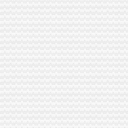
3D模型免费下载_3D模型下载网站_3d模型库免费下载_一米八3d模型网
免费公司
【广州0元注册公司是真的吗广州免费公司可信吗】价格,厂家,公司
万众财税-免费公司注册_代理记账_商标注册_企业成长伙伴
免费注册
天津单位会员免费注册信息--天津人才热线
免费注册即送白菜|免费注册即送白菜进不去|免费注册即送白菜场
免费注册公司流程
【2017注册公司流程及费用-无地址公司注册-代办营业执照】-力众财务
工程公司注册流程
0元注册公司流程
《北京注册公司流程及费用》100篇第一文库网
【0元公司注册】办理快速靠谱,省钱省时省心广州公司注册今题网
一元注册公司流程
2017年南京0元出资注册公司流程南京工商年检今题网
深圳注册公司流程及费用_深圳记账报税_商标注册-微微企服
一元公司
重庆一元装饰工程有限公司-土巴兔装修网
一元注册公司简搜帮您圆梦_网易数码
1元注册公司
昨起1元钱可注册公司日办理425宗 - 惠城窗口 - 惠州·西子论坛
金山公司注册,金沙1元注册公司,金山税务咨询上海工商年检今题网