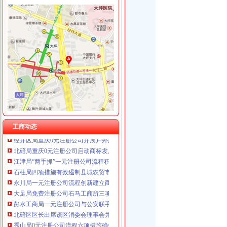
重庆饰知广告传媒有限公司 渝中50万 （工商注册）
重庆朗熙贷款咨询有限公司 渝南 （工商注册）
工商动态
重庆奎颜尼商贸有限公司 渝中100万 （工商注册）
沙坪坝局抓住“五个关键”0元注册公司流程推动重点工作全面开展
重庆慧风涂装材料有限公司 渝高10万 （工商注册）
铜梁局开展“红盾保春耕”0元注册公司行动有实效
重庆欧氏科技发展有限公司 渝九50万 （进出口权）
万盛局五项措施加“五一”一元注册公司流程旅游市场管理见成效
重庆盛旗投资咨询有限公司 渝中10万 （工商注册）
高新区局政务信息五化做到“五确保”一元注册公司流程
重庆佳技维科技发展有限公司 渝南100万 （进出口权）
渝中局重庆0元注册公司突出提高案件质量创新执法质量考核
上海兆妩贸易有限公司重庆天地分公司 渝中 （工商注册）
丰都局0元注册公司流程龙河所四举措全面清理整非煤矿山
荣昌局一元注册公司五大制度加大广告监管工作力度
南岸局重庆0元注册公司四公里工商所推行办案新模式率先实现基层执法能力指
北碚局重庆一元注册公司三措并举深入开展大讨论
工商动态
经开区局重庆0元注册公司开展户外广告专项清理取得成效
北碚局重庆0元注册公司启动商标发展战略为宣周造势
江津局“两手抓”一元注册公司流程积构建食品安全监管长效机制
石柱局四项措施有效遏制县城农贸市0元注册公司场牛肉注水行为
永川局一元注册公司流程创新建立商标战略服务制度成效显著
大足局免费注册公司石马工商所三项措施清理整顿户外广告
彭水工商局一元注册公司与公安联手整辖区旅馆业
北碚区区长出席该区消委会理事会并提出工作要求
秀山局0元注册公司流程六项措施确保3.15活动顺利开展