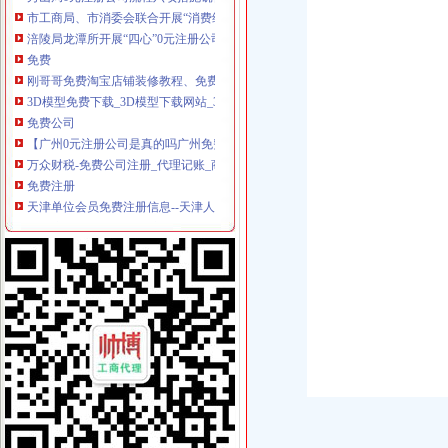
市工商局、市消委会联合开展“消费维权贡献”一元注册公司流程评选活动
涪陵局龙潭所开展“四心”0元注册公司流程工作服务弱势群体造群众满意工商
免费
刚哥哥免费淘宝店铺装修教程、免费淘宝店铺装修模板、免费网店装修
3D模型免费下载_3D模型下载网站_3d模型库免费下载_一米八3d模型网
免费公司
【广州0元注册公司是真的吗广州免费公司可信吗】价格,厂家,公司
万众财税-免费公司注册_代理记账_商标注册_企业成长伙伴
免费注册
天津单位会员免费注册信息--天津人才热线
免费注册即送白菜|免费注册即送白菜进不去|免费注册即送白菜场
免费注册公司流程
【2017注册公司流程及费用-无地址公司注册-代办营业执照】-力众财务
工程公司注册流程
0元注册公司流程
《北京注册公司流程及费用》100篇第一文库网
【0元公司注册】办理快速靠谱,省钱省时省心广州公司注册今题网
一元注册公司流程
2017年南京0元出资注册公司流程南京工商年检今题网
深圳注册公司流程及费用_深圳记账报税_商标注册-微微企服
一元公司
重庆一元装饰工程有限公司-土巴兔装修网