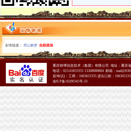
一元注册公司简搜帮您圆梦_网易数码
1元注册公司
昨起1元钱可注册公司日办理425宗 - 惠城窗口 - 惠州·西子论坛
金山公司注册,金沙1元注册公司,金山税务咨询上海工商年检今题网
0元注册公司
0元公司注册提供地址快速办理代理记帐商标注册-福州58同城
0元注册公司、代理记账_咸工商注册_咸列表网
友情链接：
周公解梦
自助添加
重庆一元注册公司
资格预审：中冶建工安装公司重庆市轨道交通四号线一期工程机电装修
重庆一农公司以高息为饵非法圈钱1.27亿元-襄襄州网
重庆帅博信息技术（集团）有限公司 地址：重庆渝
重庆0元注册公司
电话：023-63653351 13368080804 邮箱：mail@6365
【注册公司0元起】-公司注册-香港赶集网
咨询QQ：工商：1063653355 进出口权：1063653355
加盟条件加盟电话官方网址-重庆益坤企业管理顾问有限公司
渝ICP备10200345号-33
重庆免费注册公司
注册公司_代理记账报税_商标注册代办_工商注册变更_公司注册
重庆市华渝之春园林绿化有限公司（注册中）—58商家店铺
免费注册公司
免费广州增城工商执照注册、免费财税咨询公司注册广州工商年检今
免费注册公司：送三证合一、送税务备案、送福利-南58同城
工商动态
沙坪坝局抓住“五个关键”0元注册公司流程推动重点工作全面开展