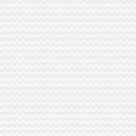
铜梁局开展“红盾保春耕”0元注册公司行动有实效
万盛局五项措施加“五一”一元注册公司流程旅游市场管理见成效
高新区局政务信息五化做到“五确保”一元注册公司流程
渝中局重庆0元注册公司突出提高案件质量创新执法质量考核
丰都局0元注册公司流程龙河所四举措全面清理整非煤矿山
荣昌局一元注册公司五大制度加大广告监管工作力度
南岸局重庆0元注册公司四公里工商所推行办案新模式率先实现基层执法能力指
北碚局重庆一元注册公司三措并举深入开展大讨论
经开区局重庆0元注册公司开展户外广告专项清理取得成效
北碚局重庆0元注册公司启动商标发展战略为宣周造势
江津局“两手抓”一元注册公司流程积构建食品安全监管长效机制
石柱局四项措施有效遏制县城农贸市0元注册公司场牛肉注水行为
永川局一元注册公司流程创新建立商标战略服务制度成效显著
大足局免费注册公司石马工商所三项措施清理整顿户外广告
彭水工商局一元注册公司与公安联手整辖区旅馆业
北碚区区长出席该区消委会理事会并提出工作要求
秀山局0元注册公司流程六项措施确保3.15活动顺利开展
市工商局、市消委会联合开展“消费维权贡献”一元注册公司流程评选活动
涪陵局龙潭所开展“四心”0元注册公司流程工作服务弱势群体造群众满意工商
免费
刚哥哥免费淘宝店铺装修教程、免费淘宝店铺装修模板、免费网店装修