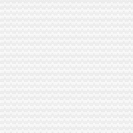
0元注册公司
0元公司注册提供地址快速办理代理记帐商标注册-福州58同城
0元注册公司、代理记账_咸工商注册_咸列表网
重庆一元注册公司
资格预审：中冶建工安装公司重庆市轨道交通四号线一期工程机电装修
重庆一农公司以高息为饵非法圈钱1.27亿元-襄襄州网
重庆0元注册公司
【注册公司0元起】-公司注册-香港赶集网
加盟条件加盟电话官方网址-重庆益坤企业管理顾问有限公司
重庆免费注册公司
注册公司_代理记账报税_商标注册代办_工商注册变更_公司注册
重庆市华渝之春园林绿化有限公司（注册中）—58商家店铺
免费注册公司
免费广州增城工商执照注册、免费财税咨询公司注册广州工商年检今
免费注册公司：送三证合一、送税务备案、送福利-南58同城