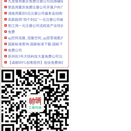
荣昌局重庆免费注册公司开展户外广告整见成效
潼南局重庆0元注册公司服务县招商引资工作再添新招
高新园局“四个到位”一元注册公司确保食品安全
垫江局一元注册公司流程造产业培训农村经纪人
免费
qq空间克隆_克隆空间_qq背景墙图片大全_qq克隆空间免费下载
国家标准查询-国家标准下载-国标下载-免费标准下载网-标准吧
免费公司
苏州街3号大恒科技大厦免费公司注册【今日推荐网-北京工商/税务/财
【成都MFG创客联邦】创业免费体验季/免费公司注册
免费注册
0元免费注册公司,代理记账99元起。-南宁58同城
免费注册有体验金_免费注册有体验金-华股财经
免费注册公司流程
上海注册一家公司,注册公司的流程及费用都有哪些?-知乎
上海园区注册公司_奉贤注册公司_上海免费公司注册_合资公司注册流
0元注册公司流程
【南通教育公司注册_科技教育公司注册_教育公司注册流程】-南通赶
浦东0元公司多少钱-威海新闻网
一元注册公司流程
【图】在成都注册一家公司需要的流程和费用有哪些？_成都工商注册_