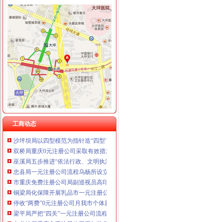
工商动态
沙坪坝局抓住“五个关键”0元注册公司流程推动重点工作全面开展
江津局“两手抓”一元注册公司流程积构建食品安全监管长效机制
云局1元注册公司五措并举促农村经纪人健康发展
永川局0元注册公司流程化合同帮扶制度支持涉农企业发展
渝中“12315”一元注册公司巡查车再添便民服务新功能
沙坪坝局免费注册公司部分工商所上门验照贴花 促进监管服务两统一
永川局0元注册公司实施四项工程提升工商服务质量有实效
工商动态
沙坪坝局以四型模范为指针造“四型”0元注册公司领导班子
双桥局重庆0元注册公司采取有效措施认真贯彻十七届三中全会精
巫溪局五步推进“依法行政、文明执法、树立形象”免费注册公司专项教育培训工
忠县局一元注册公司流程乌杨所设立食品咨询投诉点到企业
市重庆免费注册公司局副巡视员高印平到高新区局检查指导工作
铜梁局化保障开展乳品市一元注册公司流程场清理整有实效
停收“两费”0元注册公司月我市个体新发展数大幅增长
梁平局严把“四关”一元注册公司流程化成品油市场监管
九龙坡局重庆免费注册公司四加确保花博会顺利开幕