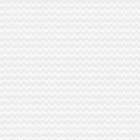
1元注册公司
1元注册公司！做账每月只需149元！【今日推荐网-广州工商/税务/财务
1元注册公司的个人主页-WeCenter社交化问答社区程序
0元注册公司
0元注册公司代办工商全套手续-聊城58同城
新都0元注册公司,代理记账,公司转让,注销成都工商年检今题网
重庆一元注册公司
公司已经在重庆公积金管理中心注册了一个账号了,公司四月份已经
重庆元邦农业发展有限公司
重庆0元注册公司
重庆都尚装修有限公司-土巴兔装修网
【知识产权管理规范】-贯彻企业知识产权管理管规范认定（励补助
重庆免费注册公司
重庆冰盈注册安全工程师事务所有限公司
重庆九龙坡商标注册找哪个公司？_第1页_重庆E线广告设计策划_职场
免费注册公司
徐州专业免费公司注册_徐州商务服务-徐州-苏北信息港
潍坊免费公司注册、潍坊明诚代理记账、潍坊免费公司注册工商代理-