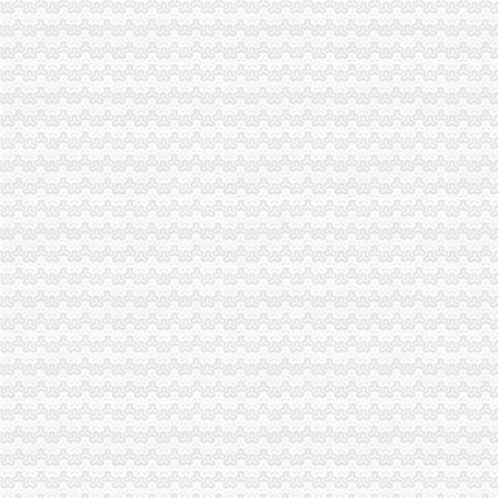
免费
qq空间克隆_克隆空间_qq背景墙图片大全_qq克隆空间免费下载
国家标准查询-国家标准下载-国标下载-免费标准下载网-标准吧
免费公司
苏州街3号大恒科技大厦免费公司注册【今日推荐网-北京工商/税务/财
【成都MFG创客联邦】创业免费体验季/免费公司注册
免费注册
0元免费注册公司,代理记账99元起。-南宁58同城
免费注册有体验金_免费注册有体验金-华股财经
免费注册公司流程
上海注册一家公司,注册公司的流程及费用都有哪些?-知乎
上海园区注册公司_奉贤注册公司_上海免费公司注册_合资公司注册流
0元注册公司流程
【南通教育公司注册_科技教育公司注册_教育公司注册流程】-南通赶
浦东0元公司多少钱-威海新闻网
一元注册公司流程
【图】在成都注册一家公司需要的流程和费用有哪些？_成都工商注册_
商标注册价格,公司注册流程_青岛工商注册_青岛列表网
一元公司
光一科技10派1元_公司新闻_中证网
杭州一元装饰工程有限公司