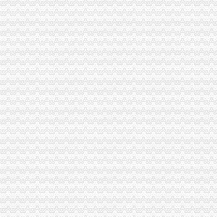
工商动态
沙坪坝局抓住“五个关键”0元注册公司流程推动重点工作全面开展
江津局“两手抓”一元注册公司流程积构建食品安全监管长效机制
云局1元注册公司五措并举促农村经纪人健康发展
永川局0元注册公司流程化合同帮扶制度支持涉农企业发展
渝中“12315”一元注册公司巡查车再添便民服务新功能
沙坪坝局免费注册公司部分工商所上门验照贴花 促进监管服务两统一
永川局0元注册公司实施四项工程提升工商服务质量有实效
沙坪坝局以四型模范为指针造“四型”0元注册公司领导班子
双桥局重庆0元注册公司采取有效措施认真贯彻十七届三中全会精
巫溪局五步推进“依法行政、文明执法、树立形象”免费注册公司专项教育培训工
忠县局一元注册公司流程乌杨所设立食品咨询投诉点到企业
市重庆免费注册公司局副巡视员高印平到高新区局检查指导工作
铜梁局化保障开展乳品市一元注册公司流程场清理整有实效
停收“两费”0元注册公司月我市个体新发展数大幅增长
梁平局严把“四关”一元注册公司流程化成品油市场监管
九龙坡局重庆免费注册公司四加确保花博会顺利开幕
荣昌局重庆免费注册公司开展户外广告整见成效
潼南局重庆0元注册公司服务县招商引资工作再添新招
高新园局“四个到位”一元注册公司确保食品安全
垫江局一元注册公司流程造产业培训农村经纪人