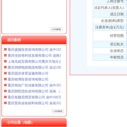
工商注册号:
重庆国洪体育设施有限公司
法定代表人(负责人):
重庆铭博投资咨询有限公司
成立日期:
重庆饰知广告传媒有限公司 渝中50万 （工商注册）
企业(机构)类型:
重庆朗熙贷款咨询有限公司 渝南 （工商注册）
重庆奎颜尼商贸有限公司 渝中100万 （工商注册）
注册资本(金)(万元):
重庆慧风涂装材料有限公司 渝高10万 （工商注册）
经营范围:
重庆欧氏科技发展有限公司 渝九50万 （进出口权）
成功案例
登记机关:
重庆盛旗投资咨询有限公司 渝中10万 （工商注册）
重庆佳技维科技发展有限公司 渝南100万 （进出口权）
企业状态:
上海兆妩贸易有限公司重庆天地分公司 渝中 （工商注册）
年检情况:
重庆鸽牌电线电缆有限公司 渝北10010万 (进出口权)
重庆国洪体育设施有限公司
重庆铭博投资咨询有限公司
重庆饰知广告传媒有限公司 渝中50万 （工商注册）
重庆朗熙贷款咨询有限公司 渝南 （工商注册）
重庆奎颜尼商贸有限公司 渝中100万 （工商注册）
重庆慧风涂装材料有限公司 渝高10万 （工商注册）
重庆欧氏科技发展有限公司 渝九50万 （进出口权）
重庆盛旗投资咨询有限公司 渝中10万 （工商注册）
重庆佳技维科技发展有限公司 渝南100万 （进出口权）
上海兆妩贸易有限公司重庆天地分公司 渝中 （工商注册）
公司位置（地图）