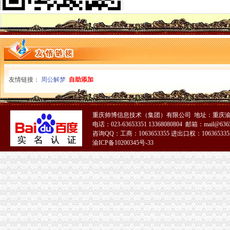
商标注册价格,公司注册流程_青岛工商注册_青岛列表网
一元公司
光一科技10派1元_公司新闻_中证网
杭州一元装饰工程有限公司
1元注册公司
1元注册公司！做账每月只需149元！【今日推荐网-广州工商/税务/财务
1元注册公司的个人主页-WeCenter社交化问答社区程序
0元注册公司
友情链接：
周公解梦
自助添加
0元注册公司代办工商全套手续-聊城58同城
新都0元注册公司,代理记账,公司转让,注销成都工商年检今题网
重庆一元注册公司
重庆帅博信息技术（集团）有限公司 地址：重庆渝
公司已经在重庆公积金管理中心注册了一个账号了,公司四月份已经
电话：023-63653351 13368080804 邮箱：mail@6365
重庆元邦农业发展有限公司
咨询QQ：工商：1063653355 进出口权：1063653355
重庆0元注册公司
渝ICP备10200345号-33
重庆都尚装修有限公司-土巴兔装修网
【知识产权管理规范】-贯彻企业知识产权管理管规范认定（励补助
重庆免费注册公司
重庆冰盈注册安全工程师事务所有限公司
重庆九龙坡商标注册找哪个公司？_第1页_重庆E线广告设计策划_职场
免费注册公司
徐州专业免费公司注册_徐州商务服务-徐州-苏北信息港
潍坊免费公司注册、潍坊明诚代理记账、潍坊免费公司注册工商代理-