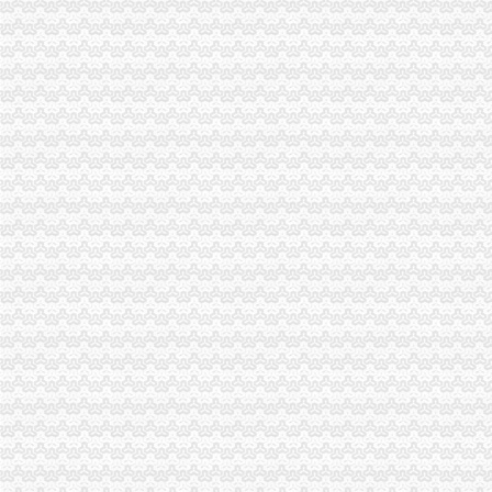
【优惠升级】学教育网师/执业师面授班全面免费注册即可预约
存100送100【起凡免费注册送会员】手游棋牌注册送可提现