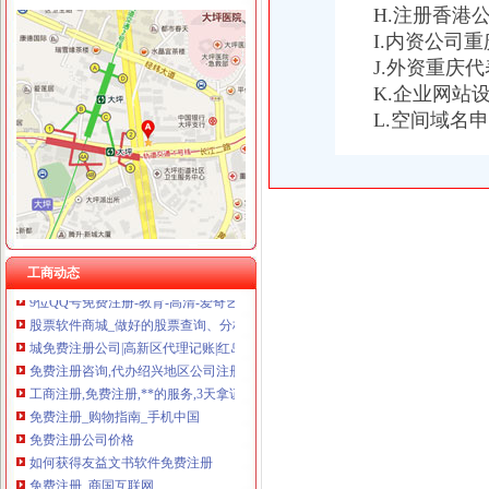
H.注册香港
I.内资公司
J.外资重庆
免费注册
K.企业网站
免费注册
L.空间域名
如何免费注册Apple ID?Apple ID免费注册图文教程-同步推资讯
零元注册美国商标,零元注册美国公司,免费注册美国商标,免费注
139邮箱注册免费注册
免费注册qq_格子啦
新.tk域名免费注册教程-站长之家
免费注册公司,提供地址！工商局对面！专业高效！上海公司注册今
免费注册支付宝-如何免费注册支付宝？-平安一账通
工商动态
9位QQ号免费注册-教育-高清-爱奇艺
股票软件商城_做好的股票查询、分析、交易软件！免费注册、下载
城免费注册公司|高新区代理记账|红岛公司变更|城补缴社保|城股
免费注册咨询,代办绍兴地区公司注册、免费财税顾问-绍兴58同城
工商注册,免费注册,**的服务,3天拿证-义乌58同城
免费注册_购物指南_手机中国
免费注册公司价格
如何获得友益文书软件免费注册
免费注册_商国互联网