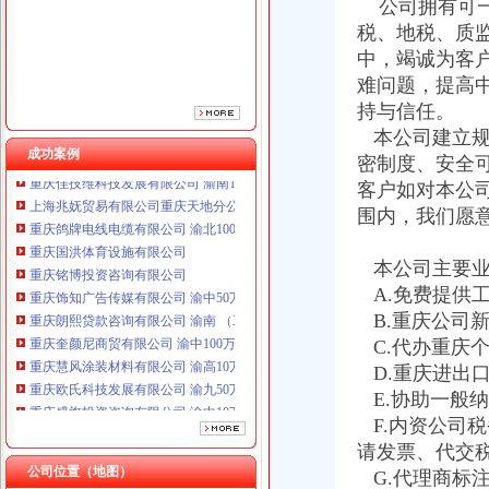
公司拥有可一
重庆铭博投资咨询有限公司
重庆饰知广告传媒有限公司 渝中50万 （工商注册）
税、地税、质
重庆朗熙贷款咨询有限公司 渝南 （工商注册）
中，竭诚为客
重庆奎颜尼商贸有限公司 渝中100万 （工商注册）
难问题，提高
重庆慧风涂装材料有限公司 渝高10万 （工商注册）
持与信任。
重庆欧氏科技发展有限公司 渝九50万 （进出口权）
本公司建立规
重庆盛旗投资咨询有限公司 渝中10万 （工商注册）
成功案例
密制度、安全
重庆佳技维科技发展有限公司 渝南100万 （进出口权）
客户如对本公
上海兆妩贸易有限公司重庆天地分公司 渝中 （工商注册）
重庆鸽牌电线电缆有限公司 渝北10010万 (进出口权)
围内，我们愿
重庆国洪体育设施有限公司
重庆铭博投资咨询有限公司
本公司主要业
重庆饰知广告传媒有限公司 渝中50万 （工商注册）
A.免费提供
重庆朗熙贷款咨询有限公司 渝南 （工商注册）
B.重庆公司
重庆奎颜尼商贸有限公司 渝中100万 （工商注册）
C.代办重庆
重庆慧风涂装材料有限公司 渝高10万 （工商注册）
D.重庆进出
重庆欧氏科技发展有限公司 渝九50万 （进出口权）
重庆盛旗投资咨询有限公司 渝中10万 （工商注册）
E.协助一般
重庆佳技维科技发展有限公司 渝南100万 （进出口权）
F.内资公司
上海兆妩贸易有限公司重庆天地分公司 渝中 （工商注册）
请发票、代交
公司位置（地图）
G.代理商标