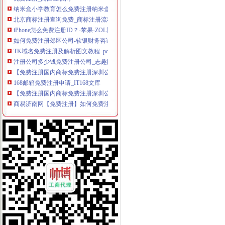
纳米盒小学教育怎么免费注册纳米盒英语注册方法_西西软件资讯
北京商标注册查询免费_商标注册流程及费用【成功率近97%！】
iPhone怎么免费注册ID？-苹果-ZOL问答堂
如何免费注册郊区公司-软银财务咨询
TK域名免费注册及解析图文教程_pc6资讯
注册公司多少钱免费注册公司_志趣网
【免费注册国内商标免费注册深圳公司】-福田华北易登网
168邮箱免费注册申请_IT168文库
【免费注册国内商标免费注册深圳公司】-南山科技园易登网
商易济南网【免费注册】如何免费注册会员_商易济南_新浪博客
谁知道阿里巴巴国际站可以免费注册么？
免费注册免费注册-广州58同城
2008万网CN英文域名免费注册体验活动-3G安全网（Www.HackDos.
免费注册公司,还送一套章,代理记账1999元/年-深圳58同城
教大家免费注册屏幕录像专家_在线观看
帮助中心_买塑网
免费注册域名--fox--好网角网络收夹
【免费注册上海公司,免费注册上海普陀公司】价格_厂家_图片-Hc
【上海金山公司注册免费注册】价格_厂家_图片-Hc360慧聪网
【代理注册上海公司、代理记账、免费注册地址】-公司注册-南京赶集网
免费注册-JiaThis
【免费注册商标注册商标免费咨询】-省内其它易登网