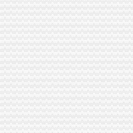
免费注册免费注册-广州58同城
2008万网CN英文域名免费注册体验活动-3G安全网（Www.HackDos.
免费注册公司,还送一套章,代理记账1999元/年-深圳58同城
教大家免费注册屏幕录像专家_在线观看
帮助中心_买塑网
免费注册域名--fox--好网角网络收夹
【免费注册上海公司,免费注册上海普陀公司】价格_厂家_图片-Hc
【上海金山公司注册免费注册】价格_厂家_图片-Hc360慧聪网
【代理注册上海公司、代理记账、免费注册地址】-公司注册-南京赶集网
免费注册-JiaThis
【免费注册商标注册商标免费咨询】-省内其它易登网
免费注册QQ微信号—申请QQ号免费
北京个人免费注册简历信息--北京人才热线
等等免费注册商标商标v公司阿的【今日推荐网】
免费注册玩游戏每个3.5元_任务威客网_劳务
免费代注册
免费注册目标通行证|免费注册目标一号通
软件免费注册登录-Focusky动画演示大师官网
免费注册
1-1免费注册有赞开店_在线观看
qq申请号码免费注册的地址_图文教程_教程_2345软件教程（多
免费域名,免费顶级域名,域名注册免费,免费TK域名,免费ML域