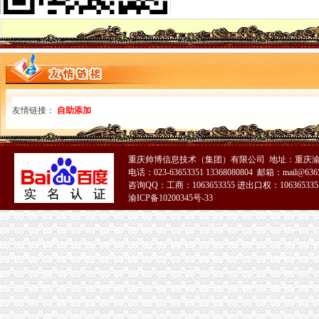
免费注册QQ微信号—申请QQ号免费
北京个人免费注册简历信息--北京人才热线
等等免费注册商标商标v公司阿的【今日推荐网】
免费注册玩游戏每个3.5元_任务威客网_劳务
免费代注册
免费注册目标通行证|免费注册目标一号通
软件免费注册登录-Focusky动画演示大师官网
友情链接：
自助添加
免费注册
1-1免费注册有赞开店_在线观看
qq申请号码免费注册的地址_图文教程_教程_2345软件教程（多
重庆帅博信息技术（集团）有限公司 地址：重庆渝
免费域名,免费顶级域名,域名注册免费,免费TK域名,免费ML域
电话：023-63653351 13368080804 邮箱：mail@6365
【优惠升级】学教育网师/执业师面授班全面免费注册即可预约
咨询QQ：工商：1063653355 进出口权：1063653355
存100送100【起凡免费注册送会员】手游棋牌注册送可提现
渝ICP备10200345号-33
免费注册
免费注册
如何免费注册Apple ID?Apple ID免费注册图文教程-同步推资讯
零元注册美国商标,零元注册美国公司,免费注册美国商标,免费注
139邮箱注册免费注册
免费注册qq_格子啦
新.tk域名免费注册教程-站长之家
免费注册公司,提供地址！工商局对面！专业高效！上海公司注册今