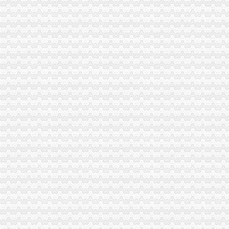
免费注册支付宝-如何免费注册支付宝？-平安一账通
9位QQ号免费注册-教育-高清-爱奇艺
股票软件商城_做好的股票查询、分析、交易软件！免费注册、下载
城免费注册公司|高新区代理记账|红岛公司变更|城补缴社保|城股
免费注册咨询,代办绍兴地区公司注册、免费财税顾问-绍兴58同城
工商注册,免费注册,**的服务,3天拿证-义乌58同城
免费注册_购物指南_手机中国
免费注册公司价格
如何获得友益文书软件免费注册
免费注册_商国互联网
纳米盒小学教育怎么免费注册纳米盒英语注册方法_西西软件资讯
北京商标注册查询免费_商标注册流程及费用【成功率近97%！】
iPhone怎么免费注册ID？-苹果-ZOL问答堂
如何免费注册郊区公司-软银财务咨询
TK域名免费注册及解析图文教程_pc6资讯
注册公司多少钱免费注册公司_志趣网
【免费注册国内商标免费注册深圳公司】-福田华北易登网
168邮箱免费注册申请_IT168文库
【免费注册国内商标免费注册深圳公司】-南山科技园易登网
商易济南网【免费注册】如何免费注册会员_商易济南_新浪博客
谁知道阿里巴巴国际站可以免费注册么？