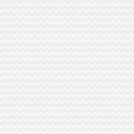
2008万网CN英文域名免费注册体验活动-3G安全网（Www.HackDos.
免费注册公司,还送一套章,代理记账1999元/年-深圳58同城
教大家免费注册屏幕录像专家_在线观看
帮助中心_买塑网
免费注册域名--fox--好网角网络收夹
【免费注册上海公司,免费注册上海普陀公司】价格_厂家_图片-Hc
【上海金山公司注册免费注册】价格_厂家_图片-Hc360慧聪网
【代理注册上海公司、代理记账、免费注册地址】-公司注册-南京赶集网
免费注册-JiaThis
【免费注册商标注册商标免费咨询】-省内其它易登网
免费注册QQ微信号—申请QQ号免费
北京个人免费注册简历信息--北京人才热线
等等免费注册商标商标v公司阿的【今日推荐网】
免费注册玩游戏每个3.5元_任务威客网_劳务
免费代注册
免费注册目标通行证|免费注册目标一号通
软件免费注册登录-Focusky动画演示大师官网
免费注册
1-1免费注册有赞开店_在线观看
qq申请号码免费注册的地址_图文教程_教程_2345软件教程（多
免费域名,免费顶级域名,域名注册免费,免费TK域名,免费ML域