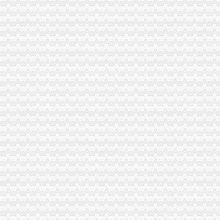
免费注册支付宝-如何免费注册支付宝？-平安一账通
9位QQ号免费注册-教育-高清-爱奇艺
股票软件商城_做好的股票查询、分析、交易软件！免费注册、下载
城免费注册公司|高新区代理记账|红岛公司变更|城补缴社保|城股
免费注册咨询,代办绍兴地区公司注册、免费财税顾问-绍兴58同城
工商注册,免费注册,**的服务,3天拿证-义乌58同城
免费注册_购物指南_手机中国
免费注册公司价格
如何获得友益文书软件免费注册
免费注册_商国互联网
纳米盒小学教育怎么免费注册纳米盒英语注册方法_西西软件资讯
北京商标注册查询免费_商标注册流程及费用【成功率近97%！】
iPhone怎么免费注册ID？-苹果-ZOL问答堂
如何免费注册郊区公司-软银财务咨询
TK域名免费注册及解析图文教程_pc6资讯
注册公司多少钱免费注册公司_志趣网
【免费注册国内商标免费注册深圳公司】-福田华北易登网
168邮箱免费注册申请_IT168文库
【免费注册国内商标免费注册深圳公司】-南山科技园易登网
商易济南网【免费注册】如何免费注册会员_商易济南_新浪博客
谁知道阿里巴巴国际站可以免费注册么？
免费注册免费注册-广州58同城