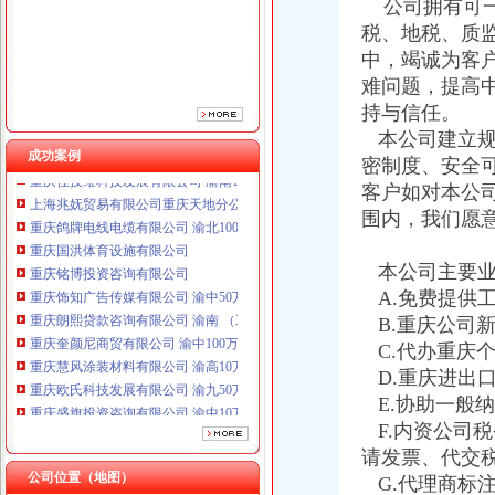
重庆铭博投资咨询有限公司
公司拥有可一
重庆饰知广告传媒有限公司 渝中50万 （工商注册）
税、地税、质
重庆朗熙贷款咨询有限公司 渝南 （工商注册）
中，竭诚为客
重庆奎颜尼商贸有限公司 渝中100万 （工商注册）
难问题，提高
重庆慧风涂装材料有限公司 渝高10万 （工商注册）
持与信任。
重庆欧氏科技发展有限公司 渝九50万 （进出口权）
本公司建立规
重庆盛旗投资咨询有限公司 渝中10万 （工商注册）
成功案例
密制度、安全
重庆佳技维科技发展有限公司 渝南100万 （进出口权）
上海兆妩贸易有限公司重庆天地分公司 渝中 （工商注册）
客户如对本公
重庆鸽牌电线电缆有限公司 渝北10010万 (进出口权)
围内，我们愿
重庆国洪体育设施有限公司
重庆铭博投资咨询有限公司
本公司主要业
重庆饰知广告传媒有限公司 渝中50万 （工商注册）
A.免费提供
重庆朗熙贷款咨询有限公司 渝南 （工商注册）
B.重庆公司
重庆奎颜尼商贸有限公司 渝中100万 （工商注册）
C.代办重庆
重庆慧风涂装材料有限公司 渝高10万 （工商注册）
重庆欧氏科技发展有限公司 渝九50万 （进出口权）
D.重庆进出
重庆盛旗投资咨询有限公司 渝中10万 （工商注册）
E.协助一般
重庆佳技维科技发展有限公司 渝南100万 （进出口权）
F.内资公司
上海兆妩贸易有限公司重庆天地分公司 渝中 （工商注册）
请发票、代交
公司位置（地图）
G.代理商标