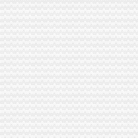
【优惠升级】学教育网师/执业师面授班全面免费注册即可预约
存100送100【起凡免费注册送会员】手游棋牌注册送可提现