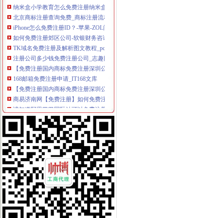
北京商标注册查询免费_商标注册流程及费用【成功率近97%！】
iPhone怎么免费注册ID？-苹果-ZOL问答堂
如何免费注册郊区公司-软银财务咨询
TK域名免费注册及解析图文教程_pc6资讯
注册公司多少钱免费注册公司_志趣网
【免费注册国内商标免费注册深圳公司】-福田华北易登网
168邮箱免费注册申请_IT168文库
【免费注册国内商标免费注册深圳公司】-南山科技园易登网
商易济南网【免费注册】如何免费注册会员_商易济南_新浪博客
谁知道阿里巴巴国际站可以免费注册么？
免费注册免费注册-广州58同城
2008万网CN英文域名免费注册体验活动-3G安全网（Www.HackDos.
免费注册公司,还送一套章,代理记账1999元/年-深圳58同城
教大家免费注册屏幕录像专家_在线观看
帮助中心_买塑网
免费注册域名--fox--好网角网络收夹
【免费注册上海公司,免费注册上海普陀公司】价格_厂家_图片-Hc
【上海金山公司注册免费注册】价格_厂家_图片-Hc360慧聪网
【代理注册上海公司、代理记账、免费注册地址】-公司注册-南京赶集网
免费注册-JiaThis
【免费注册商标注册商标免费咨询】-省内其它易登网