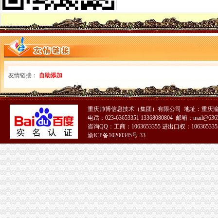
免费注册QQ微信号—申请QQ号免费
北京个人免费注册简历信息--北京人才热线
等等免费注册商标商标v公司阿的【今日推荐网】
免费注册玩游戏每个3.5元_任务威客网_劳务
免费代注册
免费注册目标通行证|免费注册目标一号通
软件免费注册登录-Focusky动画演示大师官网
友情链接：
自助添加
免费注册
1-1免费注册有赞开店_在线观看
qq申请号码免费注册的地址_图文教程_教程_2345软件教程（多
免费域名,免费顶级域名,域名注册免费,免费TK域名,免费ML域
重庆帅博信息技术（集团）有限公司 地址：重庆渝
电话：023-63653351 13368080804 邮箱：mail@6365
【优惠升级】学教育网师/执业师面授班全面免费注册即可预约
咨询QQ：工商：1063653355 进出口权：1063653355
存100送100【起凡免费注册送会员】手游棋牌注册送可提现
渝ICP备10200345号-33
免费注册
免费注册
如何免费注册Apple ID?Apple ID免费注册图文教程-同步推资讯
零元注册美国商标,零元注册美国公司,免费注册美国商标,免费注
139邮箱注册免费注册
免费注册qq_格子啦
新.tk域名免费注册教程-站长之家
免费注册公司,提供地址！工商局对面！专业高效！上海公司注册今