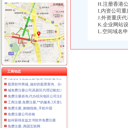
H.注册香港
I.内资公司
J.外资重庆
免费注册
K.企业网站
免费注册
L.空间域名
如何免费注册Apple ID?Apple ID免费注册图文教程-同步推资讯
零元注册美国商标,零元注册美国公司,免费注册美国商标,免费注
139邮箱注册免费注册
免费注册qq_格子啦
新.tk域名免费注册教程-站长之家
免费注册公司,提供地址！工商局对面！专业高效！上海公司注册今
免费注册支付宝-如何免费注册支付宝？-平安一账通
工商动态
9位QQ号免费注册-教育-高清-爱奇艺
股票软件商城_做好的股票查询、分析、交易软件！免费注册、下载
城免费注册公司|高新区代理记账|红岛公司变更|城补缴社保|城股
免费注册咨询,代办绍兴地区公司注册、免费财税顾问-绍兴58同城
工商注册,免费注册,**的服务,3天拿证-义乌58同城
免费注册_购物指南_手机中国
免费注册公司价格
如何获得友益文书软件免费注册
免费注册_商国互联网
纳米盒小学教育怎么免费注册纳米盒英语注册方法_西西软件资讯