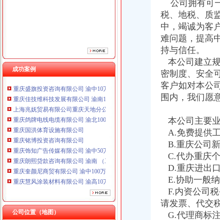
公司拥有可一
重庆国洪体育设施有限公司
税、地税、质
重庆铭博投资咨询有限公司
中，竭诚为客
重庆饰知广告传媒有限公司 渝中50万 （工商注册）
难问题，提高
重庆朗熙贷款咨询有限公司 渝南 （工商注册）
持与信任。
重庆奎颜尼商贸有限公司 渝中100万 （工商注册）
重庆慧风涂装材料有限公司 渝高10万 （工商注册）
本公司建立规
成功案例
重庆欧氏科技发展有限公司 渝九50万 （进出口权）
密制度、安全
重庆盛旗投资咨询有限公司 渝中10万 （工商注册）
客户如对本公
重庆佳技维科技发展有限公司 渝南100万 （进出口权）
围内，我们愿
上海兆妩贸易有限公司重庆天地分公司 渝中 （工商注册）
重庆鸽牌电线电缆有限公司 渝北10010万 (进出口权)
本公司主要业
重庆国洪体育设施有限公司
A.免费提供
重庆铭博投资咨询有限公司
重庆饰知广告传媒有限公司 渝中50万 （工商注册）
B.重庆公司
重庆朗熙贷款咨询有限公司 渝南 （工商注册）
C.代办重庆
重庆奎颜尼商贸有限公司 渝中100万 （工商注册）
D.重庆进出
重庆慧风涂装材料有限公司 渝高10万 （工商注册）
E.协助一般
重庆欧氏科技发展有限公司 渝九50万 （进出口权）
F.内资公司
重庆盛旗投资咨询有限公司 渝中10万 （工商注册）
请发票、代交
重庆佳技维科技发展有限公司 渝南100万 （进出口权）
公司位置（地图）
G.代理商标
上海兆妩贸易有限公司重庆天地分公司 渝中 （工商注册）