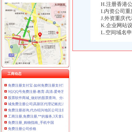
H.注册香港
I.内资公司
J.外资重庆
K.企业网站
免费注册
L.空间域名
免费注册通行证
【青岛免费注册公司专业代理记账可靠地址服务】-北区泰山路易登网
零元注册美国商标,零元注册美国公司,免费注册美国商标,免费注
139邮箱注册免费注册
免费注册qq_格子啦
新.tk域名免费注册教程-站长之家
工商动态
免费注册公司,提供地址！工商局对面！专业高效！上海公司注册今
免费注册支付宝-如何免费注册支付宝？-平安一账通
9位QQ号免费注册-教育-高清-爱奇艺
股票软件商城_做好的股票查询、分析、交易软件！免费注册、下载
城免费注册公司|高新区代理记账|红岛公司变更|城补缴社保|城股
免费注册咨询,代办绍兴地区公司注册、免费财税顾问-绍兴58同城
工商注册,免费注册,**的服务,3天拿证-义乌58同城
免费注册_购物指南_手机中国
免费注册公司价格
如何获得友益文书软件免费注册