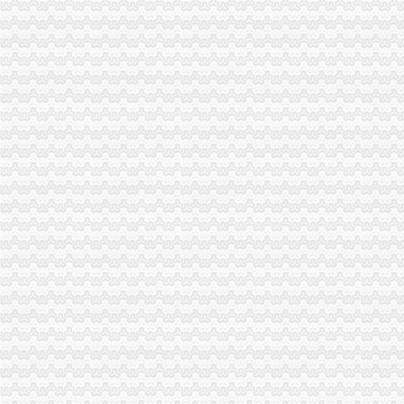
谁知道阿里巴巴国际站可以免费注册么？
免费注册免费注册-广州58同城
2008万网CN英文域名免费注册体验活动-3G安全网（Www.HackDos.
免费注册公司,还送一套章,代理记账1999元/年-深圳58同城
教大家免费注册屏幕录像专家_在线观看
帮助中心_买塑网
免费注册域名--fox--好网角网络收夹
【免费注册上海公司,免费注册上海普陀公司】价格_厂家_图片-Hc
【上海金山公司注册免费注册】价格_厂家_图片-Hc360慧聪网
【代理注册上海公司、代理记账、免费注册地址】-公司注册-南京赶集网
免费注册-JiaThis
【免费注册商标注册商标免费咨询】-省内其它易登网
免费注册QQ微信号—申请QQ号免费
北京个人免费注册简历信息--北京人才热线
等等免费注册商标商标v公司阿的【今日推荐网】
免费注册玩游戏每个3.5元_任务威客网_劳务
免费代注册
免费注册目标通行证|免费注册目标一号通
软件免费注册登录-Focusky动画演示大师官网
免费注册
1-1免费注册有赞开店_在线观看