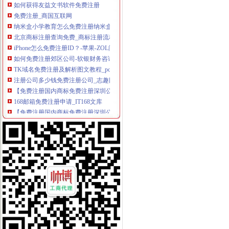
免费注册_商国互联网
纳米盒小学教育怎么免费注册纳米盒英语注册方法_西西软件资讯
北京商标注册查询免费_商标注册流程及费用【成功率近97%！】
iPhone怎么免费注册ID？-苹果-ZOL问答堂
如何免费注册郊区公司-软银财务咨询
TK域名免费注册及解析图文教程_pc6资讯
注册公司多少钱免费注册公司_志趣网
【免费注册国内商标免费注册深圳公司】-福田华北易登网
168邮箱免费注册申请_IT168文库
【免费注册国内商标免费注册深圳公司】-南山科技园易登网
商易济南网【免费注册】如何免费注册会员_商易济南_新浪博客
谁知道阿里巴巴国际站可以免费注册么？
免费注册免费注册-广州58同城
2008万网CN英文域名免费注册体验活动-3G安全网（Www.HackDos.
免费注册公司,还送一套章,代理记账1999元/年-深圳58同城
教大家免费注册屏幕录像专家_在线观看
帮助中心_买塑网
免费注册域名--fox--好网角网络收夹
【免费注册上海公司,免费注册上海普陀公司】价格_厂家_图片-Hc
【上海金山公司注册免费注册】价格_厂家_图片-Hc360慧聪网
【代理注册上海公司、代理记账、免费注册地址】-公司注册-南京赶集网