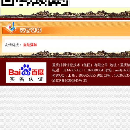
免费注册-JiaThis
【免费注册商标注册商标免费咨询】-省内其它易登网
免费注册QQ微信号—申请QQ号免费
北京个人免费注册简历信息--北京人才热线
等等免费注册商标商标v公司阿的【今日推荐网】
免费注册玩游戏每个3.5元_任务威客网_劳务
免费代注册
友情链接：
免费注册目标通行证|免费注册目标一号通
自助添加
软件免费注册登录-Focusky动画演示大师官网
免费注册
1-1免费注册有赞开店_在线观看
重庆帅博信息技术（集团）有限公司 地址：重庆渝
qq申请号码免费注册的地址_图文教程_教程_2345软件教程（多
电话：023-63653351 13368080804 邮箱：mail@6365
免费域名,免费顶级域名,域名注册免费,免费TK域名,免费ML域
咨询QQ：工商：1063653355 进出口权：1063653355
渝ICP备10200345号-33
【优惠升级】学教育网师/执业师面授班全面免费注册即可预约
存100送100【起凡免费注册送会员】手游棋牌注册送可提现
免费注册
免费注册通行证
【青岛免费注册公司专业代理记账可靠地址服务】-北区泰山路易登网
零元注册美国商标,零元注册美国公司,免费注册美国商标,免费注
139邮箱注册免费注册
免费注册qq_格子啦