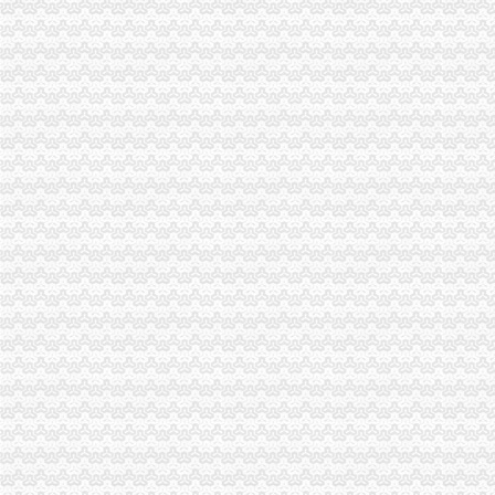
新.tk域名免费注册教程-站长之家
免费注册公司,提供地址！工商局对面！专业高效！上海公司注册今
免费注册支付宝-如何免费注册支付宝？-平安一账通
9位QQ号免费注册-教育-高清-爱奇艺
股票软件商城_做好的股票查询、分析、交易软件！免费注册、下载
城免费注册公司|高新区代理记账|红岛公司变更|城补缴社保|城股
免费注册咨询,代办绍兴地区公司注册、免费财税顾问-绍兴58同城
工商注册,免费注册,**的服务,3天拿证-义乌58同城
免费注册_购物指南_手机中国
免费注册公司价格
如何获得友益文书软件免费注册
免费注册_商国互联网
纳米盒小学教育怎么免费注册纳米盒英语注册方法_西西软件资讯
北京商标注册查询免费_商标注册流程及费用【成功率近97%！】
iPhone怎么免费注册ID？-苹果-ZOL问答堂
如何免费注册郊区公司-软银财务咨询
TK域名免费注册及解析图文教程_pc6资讯
注册公司多少钱免费注册公司_志趣网
【免费注册国内商标免费注册深圳公司】-福田华北易登网
168邮箱免费注册申请_IT168文库
【免费注册国内商标免费注册深圳公司】-南山科技园易登网
商易济南网【免费注册】如何免费注册会员_商易济南_新浪博客