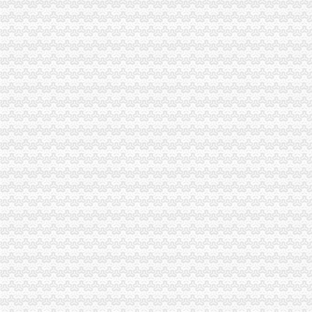
qq申请号码免费注册的地址_图文教程_教程_2345软件教程（多
免费域名,免费顶级域名,域名注册免费,免费TK域名,免费ML域
【优惠升级】学教育网师/执业师面授班全面免费注册即可预约
存100送100【起凡免费注册送会员】手游棋牌注册送可提现