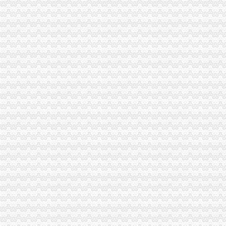
9位QQ号免费注册-教育-高清-爱奇艺
股票软件商城_做好的股票查询、分析、交易软件！免费注册、下载
城免费注册公司|高新区代理记账|红岛公司变更|城补缴社保|城股
免费注册咨询,代办绍兴地区公司注册、免费财税顾问-绍兴58同城
工商注册,免费注册,**的服务,3天拿证-义乌58同城
免费注册_购物指南_手机中国
免费注册公司价格
如何获得友益文书软件免费注册
免费注册_商国互联网
纳米盒小学教育怎么免费注册纳米盒英语注册方法_西西软件资讯
北京商标注册查询免费_商标注册流程及费用【成功率近97%！】
iPhone怎么免费注册ID？-苹果-ZOL问答堂
如何免费注册郊区公司-软银财务咨询
TK域名免费注册及解析图文教程_pc6资讯
注册公司多少钱免费注册公司_志趣网
【免费注册国内商标免费注册深圳公司】-福田华北易登网
168邮箱免费注册申请_IT168文库
【免费注册国内商标免费注册深圳公司】-南山科技园易登网
商易济南网【免费注册】如何免费注册会员_商易济南_新浪博客
谁知道阿里巴巴国际站可以免费注册么？
免费注册免费注册-广州58同城