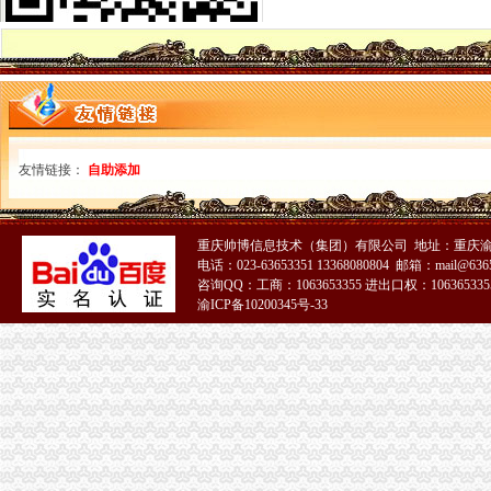
免费注册QQ微信号—申请QQ号免费
北京个人免费注册简历信息--北京人才热线
等等免费注册商标商标v公司阿的【今日推荐网】
免费注册玩游戏每个3.5元_任务威客网_劳务
免费代注册
免费注册目标通行证|免费注册目标一号通
软件免费注册登录-Focusky动画演示大师官网
免费注册
友情链接：
自助添加
1-1免费注册有赞开店_在线观看
qq申请号码免费注册的地址_图文教程_教程_2345软件教程（多
免费域名,免费顶级域名,域名注册免费,免费TK域名,免费ML域
重庆帅博信息技术（集团）有限公司 地址：重庆渝
【优惠升级】学教育网师/执业师面授班全面免费注册即可预约
电话：023-63653351 13368080804 邮箱：mail@6365
存100送100【起凡免费注册送会员】手游棋牌注册送可提现
咨询QQ：工商：1063653355 进出口权：1063653355
渝ICP备10200345号-33
免费注册
免费注册
如何免费注册Apple ID?Apple ID免费注册图文教程-同步推资讯
零元注册美国商标,零元注册美国公司,免费注册美国商标,免费注
139邮箱注册免费注册
免费注册qq_格子啦
新.tk域名免费注册教程-站长之家
免费注册公司,提供地址！工商局对面！专业高效！上海公司注册今
免费注册支付宝-如何免费注册支付宝？-平安一账通