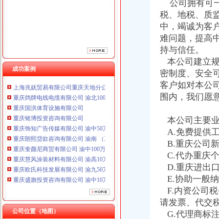
公司拥有可一
重庆饰知广告传媒有限公司 渝中50万 （工商注册）
税、地税、质
重庆朗熙贷款咨询有限公司 渝南 （工商注册）
中，竭诚为客
重庆奎颜尼商贸有限公司 渝中100万 （工商注册）
难问题，提高
重庆慧风涂装材料有限公司 渝高10万 （工商注册）
持与信任。
重庆欧氏科技发展有限公司 渝九50万 （进出口权）
重庆盛旗投资咨询有限公司 渝中10万 （工商注册）
本公司建立规
成功案例
重庆佳技维科技发展有限公司 渝南100万 （进出口权）
密制度、安全
上海兆妩贸易有限公司重庆天地分公司 渝中 （工商注册）
客户如对本公
重庆鸽牌电线电缆有限公司 渝北10010万 (进出口权)
围内，我们愿
重庆国洪体育设施有限公司
重庆铭博投资咨询有限公司
本公司主要业
重庆饰知广告传媒有限公司 渝中50万 （工商注册）
A.免费提供
重庆朗熙贷款咨询有限公司 渝南 （工商注册）
重庆奎颜尼商贸有限公司 渝中100万 （工商注册）
B.重庆公司
重庆慧风涂装材料有限公司 渝高10万 （工商注册）
C.代办重庆
重庆欧氏科技发展有限公司 渝九50万 （进出口权）
D.重庆进出
重庆盛旗投资咨询有限公司 渝中10万 （工商注册）
E.协助一般
重庆佳技维科技发展有限公司 渝南100万 （进出口权）
F.内资公司
上海兆妩贸易有限公司重庆天地分公司 渝中 （工商注册）
请发票、代交
公司位置（地图）
G.代理商标