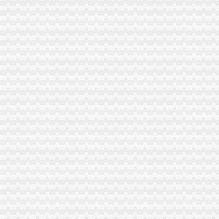
【优惠升级】学教育网师/执业师面授班全面免费注册即可预约
存100送100【起凡免费注册送会员】手游棋牌注册送可提现