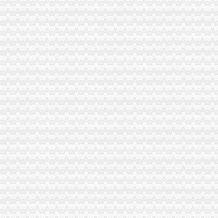
2008万网CN英文域名免费注册体验活动-3G安全网（Www.HackDos.
免费注册公司,还送一套章,代理记账1999元/年-深圳58同城
教大家免费注册屏幕录像专家_在线观看
帮助中心_买塑网
免费注册域名--fox--好网角网络收夹
【免费注册上海公司,免费注册上海普陀公司】价格_厂家_图片-Hc
【上海金山公司注册免费注册】价格_厂家_图片-Hc360慧聪网
【代理注册上海公司、代理记账、免费注册地址】-公司注册-南京赶集网
免费注册-JiaThis
【免费注册商标注册商标免费咨询】-省内其它易登网
免费注册QQ微信号—申请QQ号免费
北京个人免费注册简历信息--北京人才热线
等等免费注册商标商标v公司阿的【今日推荐网】
免费注册玩游戏每个3.5元_任务威客网_劳务
免费代注册
免费注册目标通行证|免费注册目标一号通
软件免费注册登录-Focusky动画演示大师官网
免费注册
1-1免费注册有赞开店_在线观看
qq申请号码免费注册的地址_图文教程_教程_2345软件教程（多
免费域名,免费顶级域名,域名注册免费,免费TK域名,免费ML域