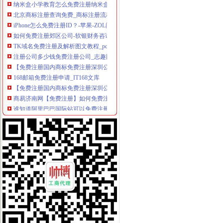
北京商标注册查询免费_商标注册流程及费用【成功率近97%！】
iPhone怎么免费注册ID？-苹果-ZOL问答堂
如何免费注册郊区公司-软银财务咨询
TK域名免费注册及解析图文教程_pc6资讯
注册公司多少钱免费注册公司_志趣网
【免费注册国内商标免费注册深圳公司】-福田华北易登网
168邮箱免费注册申请_IT168文库
【免费注册国内商标免费注册深圳公司】-南山科技园易登网
商易济南网【免费注册】如何免费注册会员_商易济南_新浪博客
谁知道阿里巴巴国际站可以免费注册么？
免费注册免费注册-广州58同城
2008万网CN英文域名免费注册体验活动-3G安全网（Www.HackDos.
免费注册公司,还送一套章,代理记账1999元/年-深圳58同城
教大家免费注册屏幕录像专家_在线观看
帮助中心_买塑网
免费注册域名--fox--好网角网络收夹
【免费注册上海公司,免费注册上海普陀公司】价格_厂家_图片-Hc
【上海金山公司注册免费注册】价格_厂家_图片-Hc360慧聪网
【代理注册上海公司、代理记账、免费注册地址】-公司注册-南京赶集网
免费注册-JiaThis
【免费注册商标注册商标免费咨询】-省内其它易登网