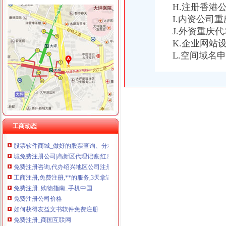
H.注册香港
I.内资公司
J.外资重庆
免费注册
免费注册
K.企业网站
如何免费注册Apple ID?Apple ID免费注册图文教程-同步推资讯
L.空间域名
零元注册美国商标,零元注册美国公司,免费注册美国商标,免费注
139邮箱注册免费注册
免费注册qq_格子啦
新.tk域名免费注册教程-站长之家
免费注册公司,提供地址！工商局对面！专业高效！上海公司注册今
免费注册支付宝-如何免费注册支付宝？-平安一账通
工商动态
9位QQ号免费注册-教育-高清-爱奇艺
股票软件商城_做好的股票查询、分析、交易软件！免费注册、下载
城免费注册公司|高新区代理记账|红岛公司变更|城补缴社保|城股
免费注册咨询,代办绍兴地区公司注册、免费财税顾问-绍兴58同城
工商注册,免费注册,**的服务,3天拿证-义乌58同城
免费注册_购物指南_手机中国
免费注册公司价格
如何获得友益文书软件免费注册
免费注册_商国互联网
纳米盒小学教育怎么免费注册纳米盒英语注册方法_西西软件资讯