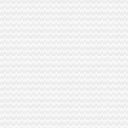
市0元注册公司局企业处大力支持重庆农村商业银行登记成立
陈速副局长到开县、一元注册公司城口、彭水、酉、秀山、大渡口局督查调研工
南岸局重庆一元注册公司六项措施加法制培训提高队伍执法水平
大渡口局0元注册公司跃进村工商所被国家总局评为先进单位
北碚局论文被评为全市一元注册公司流程青年人才论坛优秀论文
市工商局“七一”1元注册公司课突出三个点
梁平局“五结合”1元注册公司加廉政文化建设
渝中局召开塑料购物袋批发市场和农贸市场“限塑”重庆0元注册公司现场会
綦江局1元注册公司通所坚持周一例会促进工作
开县局邬晓华同志获“重庆市震救灾先进个人”0元注册公司称号
万州局一元注册公司流程开展六项活动隆重纪念建87周年
工商动态
大足局重庆免费注册公司关注民生促进就业再就业工作
沙坪坝局抓住“五个关键”0元注册公司流程推动重点工作全面开展
北碚局重庆0元注册公司四方面入手全面部署企业年检工作
市局局长、组书记王元楷调要以“三个全面”1元注册公司深入学习实践科学发展
万盛局贯彻落实市0元注册公司局深入学习实践科学发展观活动电视电话会议精
璧山局一元注册公司流程全面开展电子商务监管工作
涪陵区出台《知名商标的重庆一元注册公司认定与保护办法》
石柱局一元注册公司六项监管措施维护蚕茧收购秩序
黔江局重庆免费注册公司着力抓好全区企业信用体系建设工作