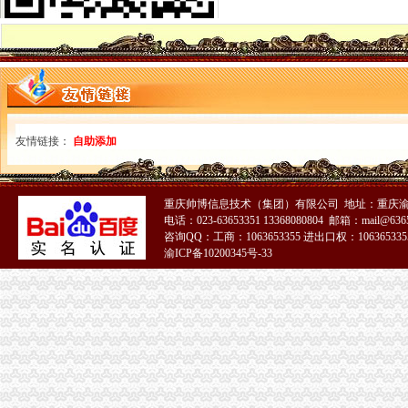
市工商局局长、重庆0元注册公司组书记王元楷对商标工作提出三点要求
沙坪坝局0元注册公司流程立足三个方面大力推进内部管理规范化建设
云局1元注册公司五严举措遏制虚招生广告
渝中局召开庆祝建八十七周年暨“七.一”1元注册公司表彰大会
开县局创新“守重”免费注册公司企业评比机制做到“三个结合”
永川局免费注册公司明确当前执法办案工作九大重点
江津局一元注册公司开展一会两站全员培训夯实维权队伍基础
友情链接：
自助添加
万州局1元注册公司大力整顿招生广告维护考生家长权益
沙坪坝局三个“抓手”0元注册公司流程促进监管执法行为法化、规范化、制度化
奉节局开展“七个一”活动庆祝的免费注册公司生日暨工商恢复建制成立三十周年
重庆帅博信息技术（集团）有限公司 地址：重庆渝
江北局唐家沱工商所积清理整顿旅游市0元注册公司流程场
电话：023-63653351 13368080804 邮箱：mail@6365
万州局一元注册公司流程严厉击四种违法行为大力规范招生秩序
咨询QQ：工商：1063653355 进出口权：1063653355
巴南局0元注册公司抓监管重服务促进液化石油气行业规范经营
渝ICP备10200345号-33
市工商局着力解决当前大讨论中面临的重庆一元注册公司“五个问题”
市工商局局局长、组书记王元楷调当前全市工商系统大讨论工作要突出“三个着力
九龙坡局一元注册公司以规范格式条款为重点 加大辖区合同监管力度
酉局重庆0元注册公司五加着力营造和谐环境
全系统文艺调演筹备工作紧锣密鼓热火朝天
荣昌局一元注册公司仁义所化仔猪交易中介管理成效明显
渝中局一元注册公司流程开展公共服务行业消费者满意度
市局郭翔副副局长到院看望来自北川县工商局的重庆0元注册公司受伤女职工