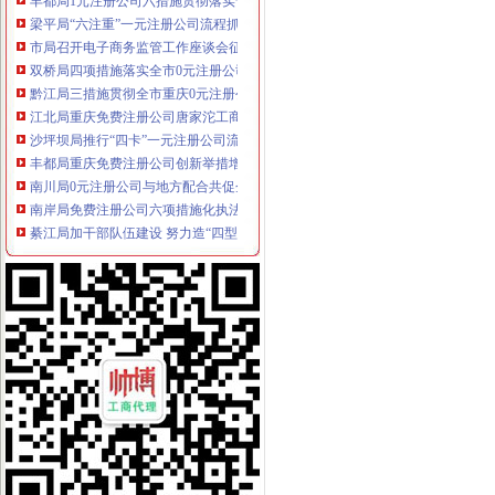
梁平局“六注重”一元注册公司流程抓实月饼市场监管
市局召开电子商务监管工作座谈会征求有关专家、市场主体和职能部门的重庆0
双桥局四项措施落实全市0元注册公司工商局长座谈会精
黔江局三措施贯彻全市重庆0元注册公司工商局长座谈会精
江北局重庆免费注册公司唐家沱工商所积索服务地区经济新思路
沙坪坝局推行“四卡”一元注册公司流程制度努力提升“光工商”形象
丰都局重庆免费注册公司创新举措增干部履职能力
南川局0元注册公司与地方配合共促企业发展
南岸局免费注册公司六项措施化执法办案工作取得明显效果
綦江局加干部队伍建设 努力造“四型”0元注册公司流程工商
渝北局重庆0元注册公司建立奥运期间安全稳定工作责任追究制
江津局免费注册公司五项措施索电子商务监管
荣昌局开展“四个一”一元注册公司活动庆祝建八十七周年
酉局一元注册公司开展保护商标专用权专项整行动见成效
垫江县举行创建无销社区(村)启动仪式
黔江局1元注册公司加大高危行业监管力度全力服务安全生产
高新区局按照“四高”1元注册公司新要求造精品化、超前化服务通道
巫溪局1元注册公司三到位加名称预核数据质量
经开园局重庆免费注册公司四项措施推行内资企业网上年检取得明显成效
市0元注册公司局新认定44件重庆市著名商标
市0元注册公司工商局五项措施规范化肥市场秩序
大足局三大举措开展击盗“三电”重庆一元注册公司行动