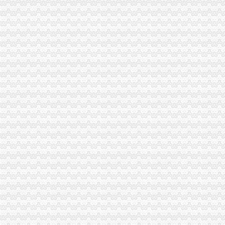
黔江局1元注册公司加大高危行业监管力度全力服务安全生产
高新区局按照“四高”1元注册公司新要求造精品化、超前化服务通道
巫溪局1元注册公司三到位加名称预核数据质量
经开园局重庆免费注册公司四项措施推行内资企业网上年检取得明显成效
市0元注册公司局新认定44件重庆市著名商标
市0元注册公司工商局五项措施规范化肥市场秩序
大足局三大举措开展击盗“三电”重庆一元注册公司行动
市工商局局长、重庆0元注册公司组书记王元楷对商标工作提出三点要求
沙坪坝局0元注册公司流程立足三个方面大力推进内部管理规范化建设
云局1元注册公司五严举措遏制虚招生广告
渝中局召开庆祝建八十七周年暨“七.一”1元注册公司表彰大会
开县局创新“守重”免费注册公司企业评比机制做到“三个结合”
永川局免费注册公司明确当前执法办案工作九大重点
江津局一元注册公司开展一会两站全员培训夯实维权队伍基础
万州局1元注册公司大力整顿招生广告维护考生家长权益
沙坪坝局三个“抓手”0元注册公司流程促进监管执法行为法化、规范化、制度化
奉节局开展“七个一”活动庆祝的免费注册公司生日暨工商恢复建制成立三十周年
江北局唐家沱工商所积清理整顿旅游市0元注册公司流程场
万州局一元注册公司流程严厉击四种违法行为大力规范招生秩序
巴南局0元注册公司抓监管重服务促进液化石油气行业规范经营
市工商局着力解决当前大讨论中面临的重庆一元注册公司“五个问题”