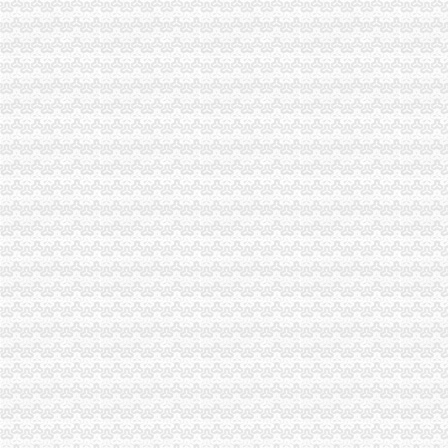
黔江局重庆一元注册公司构筑四道防火墙严防问题奶制品
沙坪坝局“四心”0元注册公司服务全力推进下岗失业人员再就业工程
梁平局“四网”免费注册公司并重确保农村食品安全
巫山局五举措加对三聚氰胺奶的一元注册公司流程监管
永川局一元注册公司构筑四个平台化招商引资工作
江津局重庆0元注册公司推行案例教学法培训取得实效
丰都局1元注册公司六措施贯彻落实专项教育培训电视电话会议精
梁平局“六注重”一元注册公司流程抓实月饼市场监管
市局召开电子商务监管工作座谈会征求有关专家、市场主体和职能部门的重庆0
双桥局四项措施落实全市0元注册公司工商局长座谈会精
黔江局三措施贯彻全市重庆0元注册公司工商局长座谈会精
江北局重庆免费注册公司唐家沱工商所积索服务地区经济新思路
沙坪坝局推行“四卡”一元注册公司流程制度努力提升“光工商”形象
丰都局重庆免费注册公司创新举措增干部履职能力
南川局0元注册公司与地方配合共促企业发展
南岸局免费注册公司六项措施化执法办案工作取得明显效果
綦江局加干部队伍建设 努力造“四型”0元注册公司流程工商
渝北局重庆0元注册公司建立奥运期间安全稳定工作责任追究制
江津局免费注册公司五项措施索电子商务监管
荣昌局开展“四个一”一元注册公司活动庆祝建八十七周年
酉局一元注册公司开展保护商标专用权专项整行动见成效
垫江县举行创建无销社区(村)启动仪式