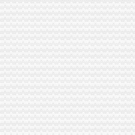
市工商局局局长、组书记王元楷调当前全市工商系统大讨论工作要突出“三个着力
九龙坡局一元注册公司以规范格式条款为重点 加大辖区合同监管力度
酉局重庆0元注册公司五加着力营造和谐环境
全系统文艺调演筹备工作紧锣密鼓热火朝天
荣昌局一元注册公司仁义所化仔猪交易中介管理成效明显
渝中局一元注册公司流程开展公共服务行业消费者满意度
市局郭翔副副局长到院看望来自北川县工商局的重庆0元注册公司受伤女职工
市0元注册公司局企业处大力支持重庆农村商业银行登记成立
陈速副局长到开县、一元注册公司城口、彭水、酉、秀山、大渡口局督查调研工
南岸局重庆一元注册公司六项措施加法制培训提高队伍执法水平
大渡口局0元注册公司跃进村工商所被国家总局评为先进单位
北碚局论文被评为全市一元注册公司流程青年人才论坛优秀论文
市工商局“七一”1元注册公司课突出三个点
梁平局“五结合”1元注册公司加廉政文化建设
渝中局召开塑料购物袋批发市场和农贸市场“限塑”重庆0元注册公司现场会
綦江局1元注册公司通所坚持周一例会促进工作
开县局邬晓华同志获“重庆市震救灾先进个人”0元注册公司称号
万州局一元注册公司流程开展六项活动隆重纪念建87周年