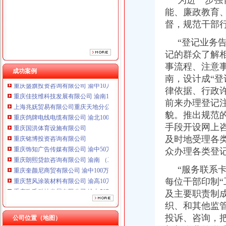
为进一步强化
重庆国洪体育设施有限公司
能、廉政教育
重庆铭博投资咨询有限公司
督，规范干部
重庆饰知广告传媒有限公司 渝中50万 （工商注册）
重庆朗熙贷款咨询有限公司 渝南 （工商注册）
“登记业务告
重庆奎颜尼商贸有限公司 渝中100万 （工商注册）
记的群众了解
重庆慧风涂装材料有限公司 渝高10万 （工商注册）
事流程、注意
重庆欧氏科技发展有限公司 渝九50万 （进出口权）
成功案例
重庆盛旗投资咨询有限公司 渝中10万 （工商注册）
南，设计成“
重庆佳技维科技发展有限公司 渝南100万 （进出口权）
律依据、行政
上海兆妩贸易有限公司重庆天地分公司 渝中 （工商注册）
前来办理登记注
重庆鸽牌电线电缆有限公司 渝北10010万 (进出口权)
貌。推出规范
重庆国洪体育设施有限公司
手段开设网上
重庆铭博投资咨询有限公司
及时地受理各
重庆饰知广告传媒有限公司 渝中50万 （工商注册）
众办理各类登
重庆朗熙贷款咨询有限公司 渝南 （工商注册）
重庆奎颜尼商贸有限公司 渝中100万 （工商注册）
“服务联系卡
重庆慧风涂装材料有限公司 渝高10万 （工商注册）
每位干部印制
重庆欧氏科技发展有限公司 渝九50万 （进出口权）
及主要职责制
重庆盛旗投资咨询有限公司 渝中10万 （工商注册）
重庆佳技维科技发展有限公司 渝南100万 （进出口权）
织、和其他监
上海兆妩贸易有限公司重庆天地分公司 渝中 （工商注册）
投诉、咨询，
公司位置（地图）