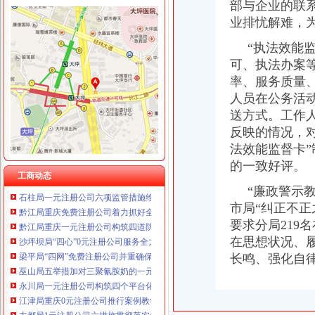
部与企业的联
业排忧解难，
“执法效能监
可、执法办案
工商动态
率、服务质量
大足局重庆免费注册公司关注民生促进就业再就业工作
人员在公务活
沙坪坝局抓住“五个关键”0元注册公司流程推动重点工作全面开展
北碚局重庆0元注册公司四方面入手全面部署企业年检工作
送方式。工作
市局局长、组书记王元楷调要以“三个全面”1元注册公司深入学习实践科学发展
反映的情况，
万盛局贯彻落实市0元注册公司局深入学习实践科学发展观活动电视电话会议精
法效能监督卡
璧山局一元注册公司流程全面开展电子商务监管工作
的一致好评。
涪陵区出台《知名商标的重庆一元注册公司认定与保护办法》
工商动态
石柱局一元注册公司六项监管措施维护蚕茧收购秩序
“廉政警示教育
黔江局重庆免费注册公司着力抓好全区企业信用体系建设工作
市局“纠正不正
黔江局重庆一元注册公司构筑四道防火墙严防问题奶制品
要求分局219
沙坪坝局“四心”0元注册公司服务全力推进下岗失业人员再就业工程
在思想状况、
梁平局“四网”免费注册公司并重确保农村食品安全
长鸣、强化自
巫山局五举措加对三聚氰胺奶的一元注册公司流程监管
永川局一元注册公司构筑四个平台化招商引资工作
江津局重庆0元注册公司推行案例教学法培训取得实效
丰都局1元注册公司六措施贯彻落实专项教育培训电视电话会议精